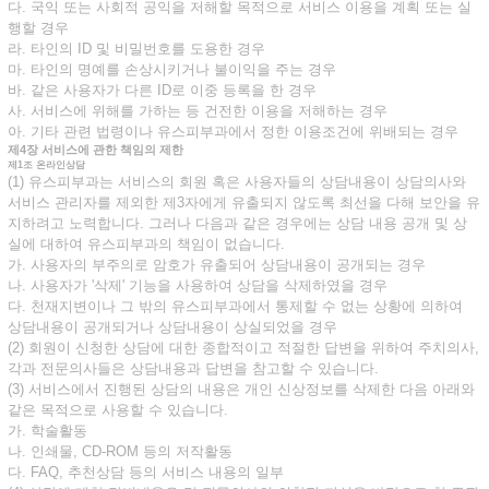
다. 국익 또는 사회적 공익을 저해할 목적으로 서비스 이용을 계획 또는 실
행할 경우
라. 타인의 ID 및 비밀번호를 도용한 경우
마. 타인의 명예를 손상시키거나 불이익을 주는 경우
바. 같은 사용자가 다른 ID로 이중 등록을 한 경우
사. 서비스에 위해를 가하는 등 건전한 이용을 저해하는 경우
아. 기타 관련 법령이나 유스피부과에서 정한 이용조건에 위배되는 경우
제4장 서비스에 관한 책임의 제한
제1조 온라인상담
(1) 유스피부과는 서비스의 회원 혹은 사용자들의 상담내용이 상담의사와
서비스 관리자를 제외한 제3자에게 유출되지 않도록 최선을 다해 보안을 유
지하려고 노력합니다. 그러나 다음과 같은 경우에는 상담 내용 공개 및 상
실에 대하여 유스피부과의 책임이 없습니다.
가. 사용자의 부주의로 암호가 유출되어 상담내용이 공개되는 경우
나. 사용자가 '삭제' 기능을 사용하여 상담을 삭제하였을 경우
다. 천재지변이나 그 밖의 유스피부과에서 통제할 수 없는 상황에 의하여
상담내용이 공개되거나 상담내용이 상실되었을 경우
(2) 회원이 신청한 상담에 대한 종합적이고 적절한 답변을 위하여 주치의사,
각과 전문의사들은 상담내용과 답변을 참고할 수 있습니다.
(3) 서비스에서 진행된 상담의 내용은 개인 신상정보를 삭제한 다음 아래와
같은 목적으로 사용할 수 있습니다.
가. 학술활동
나. 인쇄물, CD-ROM 등의 저작활동
다. FAQ, 추천상담 등의 서비스 내용의 일부