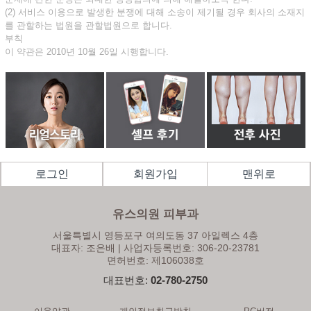
(2) 서비스 이용으로 발생한 분쟁에 대해 소송이 제기될 경우 회사의 소재지
를 관할하는 법원을 관할법원으로 합니다.
부칙
이 약관은 2010년 10월 26일 시행합니다.
로그인
회원가입
맨위로
유스의원 피부과
서울특별시 영등포구 여의도동 37 아일렉스 4층
대표자: 조은배 | 사업자등록번호: 306​-20​-23781
면허번호: 제106038호
대표번호:
02-780-2750