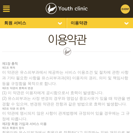
회원 서비스
이용약관
유스 소개
회원가입
주요 시술
ID/PW 찾기
비만클리닉
로그인
피부클리닉
회원정보 수정
제1장 총칙
제1조 목적
유스미디어
회원탈퇴
이 약관은 유스피부과에서 제공하는 서비스 이용조건 및 절차에 관한 사항
과 기타 필요한 사항을 유스피부과과(와) 이용자의 권리, 의미 및 책임사항
리얼후기
이용약관
등을 규정함을 목적으로 합니다.
상담∙예약
개인정보취급방침
제2조 약관의 효력과 변경
(1) 이 약관은 이용자에게 공시함으로서 효력이 발생합니다.
회원 서비스
(2) 유스피부과는 사정 변경의 경우와 영업상 중요사유가 있을 때 약관을 변
경할 수 있으며, 변경된 약관은 전항과 같은 방법으로 효력이 발생합니다.
제3조 약관 외 준칙
이 약관에 명시되지 않은 사항이 관계법령에 규정되어 있을 경우에는 그 규
정에 따릅니다.
제2장 회원 가입과 서비스 이용
제1조 회원의 정의
회원이란 유스피부과에서 회원으로 적합하다고 인정하는 일반 개인으로 본